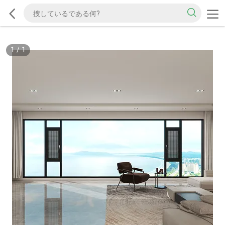
1
/
1