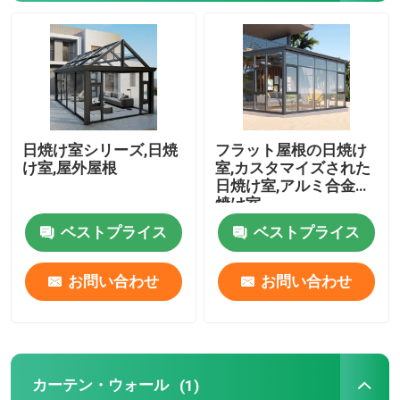
私達について
工場旅行
日焼け室シリーズ,日焼
フラット屋根の日焼け
品質管理
け室,屋外屋根
室,カスタマイズされた
日焼け室,アルミ合金日
焼け室
接触米国
ベストプライス
ベストプライス
ブログ
お問い合わせ
お問い合わせ
ケース 研究
カーテン・ウォール
(1)
引用を要求しなさい