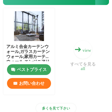
アルミニウム ドア
アルミ窓
アルミの日焼け室
アルミ合金カーテンウ
view
ォール,ガラスカーテン
ウォール,家用カーテン
カーテン・ウォール
ウォール,エンジニアリ
すべてを見る
ングカーテンウォール,
all
ベストプライス
高級カーテンウォール
お問い合わせ
多くを見て下さい