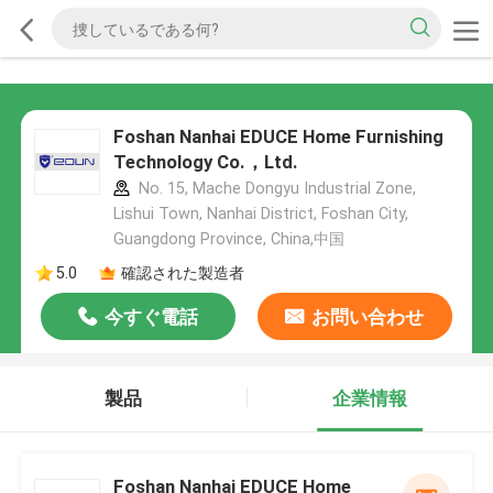
Foshan Nanhai EDUCE Home Furnishing
Technology Co.，Ltd.
No. 15, Mache Dongyu Industrial Zone,
Lishui Town, Nanhai District, Foshan City,
Guangdong Province, China,中国
5.0
確認された製造者
今すぐ電話
お問い合わせ
製品
企業情報
Foshan Nanhai EDUCE Home